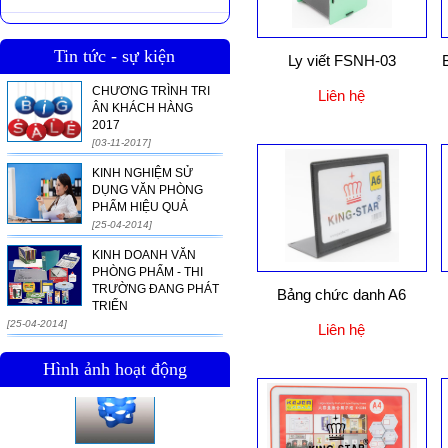
Tin tức - sự kiện
Ly viết FSNH-03
CHƯƠNG TRÌNH TRI
Liên hệ
ÂN KHÁCH HÀNG
2017
[03-11-2017]
KINH NGHIỆM SỬ
DỤNG VĂN PHÒNG
PHẨM HIỆU QUẢ
[25-04-2014]
KINH DOANH VĂN
PHÒNG PHẨM - THI
TRƯỜNG ĐANG PHÁT
Bảng chức danh A6
TRIỂN
[25-04-2014]
Liên hệ
Hình ảnh hoạt động