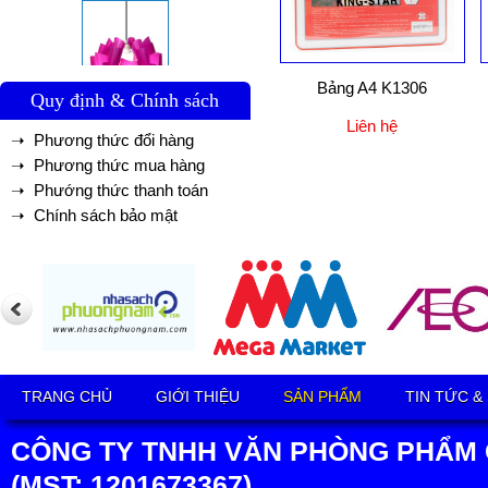
Bảng A4 K1306
Quy định & Chính sách
Liên hệ
➝ Phương thức đổi hàng
➝ Phương thức mua hàng
➝ Phướng thức thanh toán
➝ Chính sách bảo mật
TRANG CHỦ
GIỚI THIỆU
SẢN PHẨM
TIN TỨC &
CÔNG TY TNHH VĂN PHÒNG PHẨM 
(MST: 1201673367)