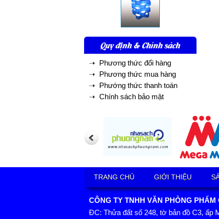
Quy định & Chính sách
➝ Phương thức đổi hàng
➝ Phương thức mua hàng
➝ Phướng thức thanh toán
➝ Chính sách bảo mật
TRANG CHỦ
GIỚI THIỆU
S
CÔNG TY TNHH VĂN PHÒNG PHẨM GI
ĐC: Thửa đất số 248, tờ bản đồ C3, ấp 