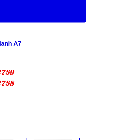
danh A7
4759
4758