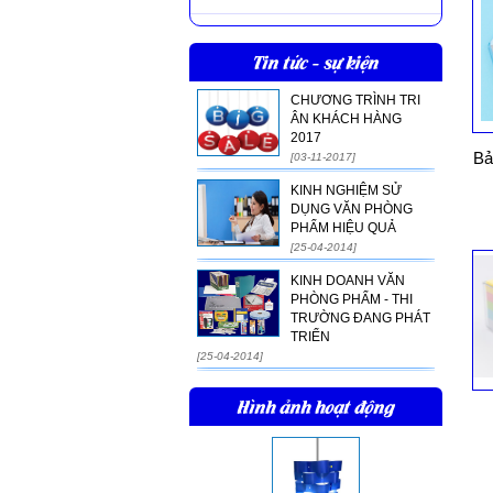
Tin tức - sự kiện
CHƯƠNG TRÌNH TRI
ÂN KHÁCH HÀNG
2017
Bả
[03-11-2017]
KINH NGHIỆM SỬ
DỤNG VĂN PHÒNG
PHẨM HIỆU QUẢ
[25-04-2014]
KINH DOANH VĂN
PHÒNG PHẨM - THI
TRƯỜNG ĐANG PHÁT
TRIỂN
[25-04-2014]
Hình ảnh hoạt động