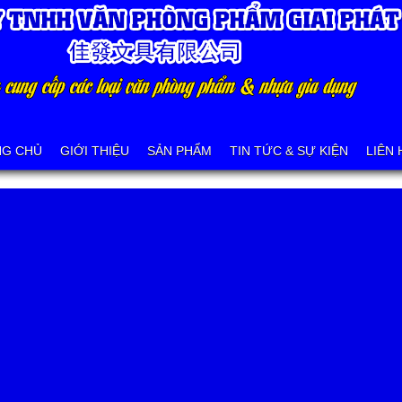
NG CHỦ
GIỚI THIỆU
SẢN PHẨM
TIN TỨC & SỰ KIỆN
LIÊN 