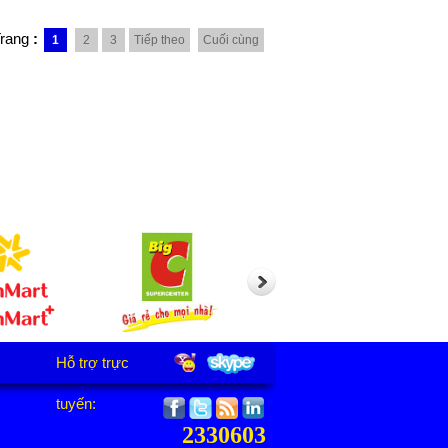
Trang
:
1
2
3
Tiếp theo
Cuối cùng
Hỗ trợ trực
tuyến:
2330603