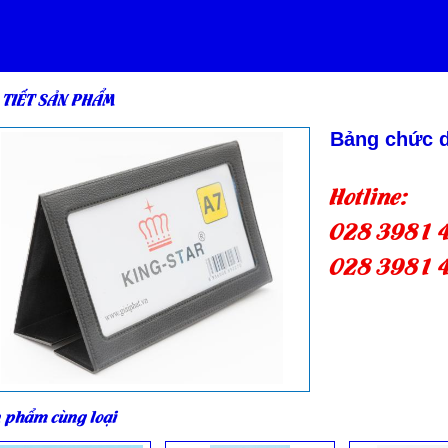
 TIẾT SẢN PHẨM
Bảng chức 
Hotline:
028 3981 
028 3981 
 phẩm cùng loại