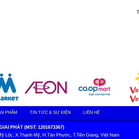
ẢN PHẨM
TIN TỨC & SỰ KIỆN
LIÊN HỆ
AI PHÁT (MST: 1201673367)
Mỹ Lộc, X.Thạnh Mỹ, H.Tân Phước, T.Tiền Giang, Việt Nam