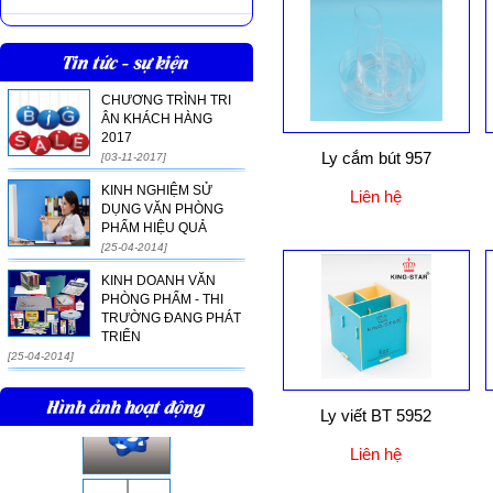
Tin tức - sự kiện
CHƯƠNG TRÌNH TRI
ÂN KHÁCH HÀNG
2017
Ly cắm bút 957
[03-11-2017]
KINH NGHIỆM SỬ
Liên hệ
DỤNG VĂN PHÒNG
PHẨM HIỆU QUẢ
[25-04-2014]
KINH DOANH VĂN
PHÒNG PHẨM - THI
TRƯỜNG ĐANG PHÁT
TRIỂN
[25-04-2014]
Hình ảnh hoạt động
Ly viết BT 5952
Liên hệ