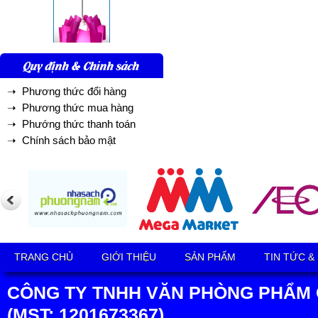
Quy định & Chính sách
➝ Phương thức đổi hàng
➝ Phương thức mua hàng
➝ Phướng thức thanh toán
➝ Chính sách bảo mật
TRANG CHỦ
GIỚI THIỆU
SẢN PHẨM
TIN TỨC &
CÔNG TY TNHH VĂN PHÒNG PHẨM 
(MST: 1201673367)