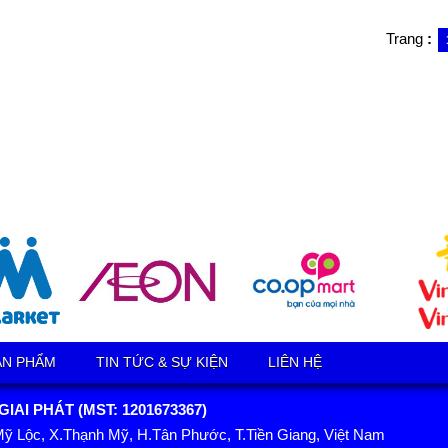
Trang
:
ẢN PHẨM
TIN TỨC & SỰ KIỆN
LIÊN HỆ
AI PHÁT (MST: 1201673367)
Mỹ Lộc, X.Thạnh Mỹ, H.Tân Phước, T.Tiền Giang, Việt Nam