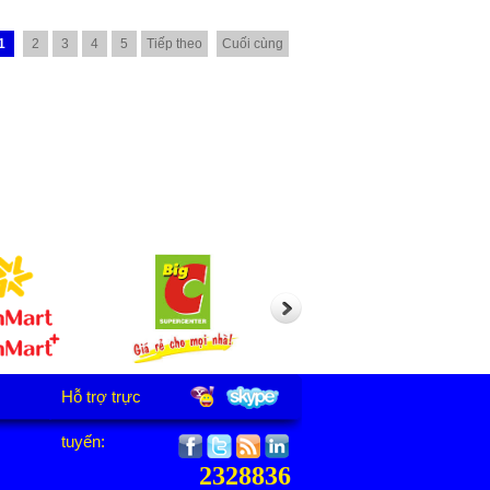
1
2
3
4
5
Tiếp theo
Cuối cùng
Hỗ trợ trực
tuyến:
2328836