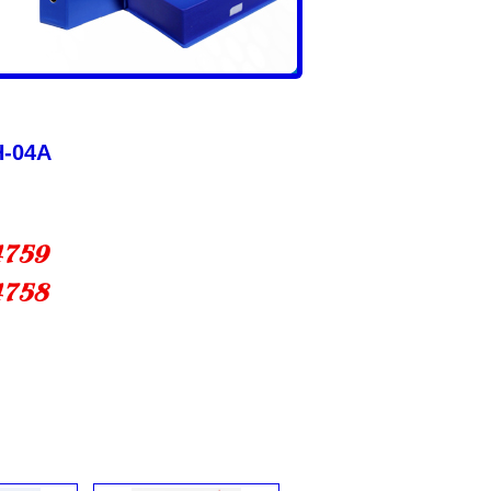
H-04A
4759
4758