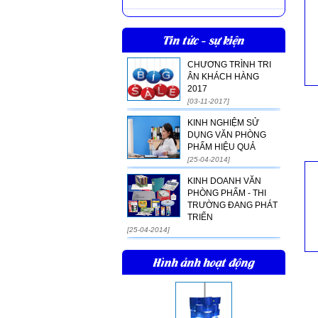
Tin tức - sự kiện
CHƯƠNG TRÌNH TRI
ÂN KHÁCH HÀNG
2017
[03-11-2017]
KINH NGHIỆM SỬ
DỤNG VĂN PHÒNG
PHẨM HIỆU QUẢ
[25-04-2014]
KINH DOANH VĂN
PHÒNG PHẨM - THI
TRƯỜNG ĐANG PHÁT
TRIỂN
[25-04-2014]
Hình ảnh hoạt động