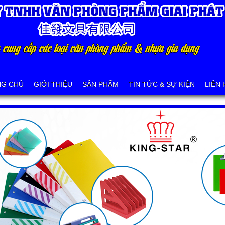
NG CHỦ
GIỚI THIỆU
SẢN PHẨM
TIN TỨC & SỰ KIỆN
LIÊN 