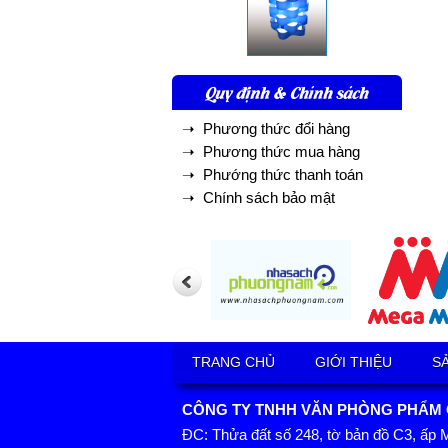
Quy định & Chính sách
➝ Phương thức đổi hàng
➝ Phương thức mua hàng
➝ Phướng thức thanh toán
➝ Chính sách bảo mật
TRANG CHỦ
GIỚI THIỆU
S
CÔNG TY TNHH VĂN PHÒNG PHẨM GI
ĐC: Thửa đất số 248, tờ bản đồ C3, ấp 