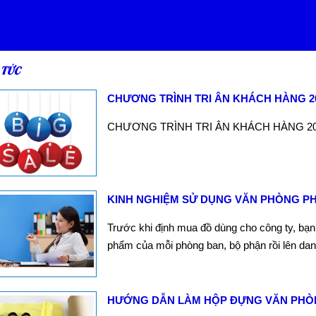
 TỨC
CHƯƠNG TRÌNH TRI ÂN KHÁCH HÀNG 2
CHƯƠNG TRÌNH TRI ÂN KHÁCH HÀNG 2
KINH NGHIỆM SỬ DỤNG VĂN PHÒNG P
Trước khi định mua đồ dùng cho công ty, bạ
phẩm của mỗi phòng ban, bộ phận rồi lên da
HƯỚNG DẪN LÀM HỘP ĐỰNG VĂN PHÒNG