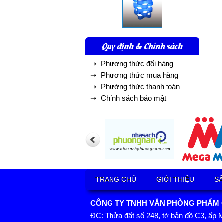
Quy định & Chính sách
➝ Phương thức đổi hàng
➝ Phương thức mua hàng
➝ Phướng thức thanh toán
➝ Chính sách bảo mật
TRANG CHỦ
GIỚI THIỆU
S
CÔNG TY TNHH VĂN PHÒNG PHẨM GI
ĐC: Thửa đất số 248, tờ bản đồ C3, ấp 