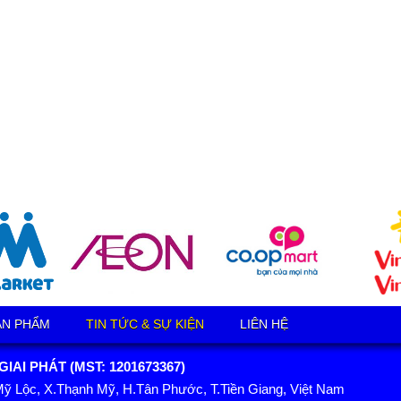
ẢN PHẨM
TIN TỨC & SỰ KIỆN
LIÊN HỆ
AI PHÁT (MST: 1201673367)
Mỹ Lộc, X.Thạnh Mỹ, H.Tân Phước, T.Tiền Giang, Việt Nam