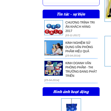
Tin tức - sự kiện
CHƯƠNG TRÌNH TRI
ÂN KHÁCH HÀNG
2017
[03-11-2017]
KINH NGHIỆM SỬ
DỤNG VĂN PHÒNG
PHẨM HIỆU QUẢ
[25-04-2014]
KINH DOANH VĂN
PHÒNG PHẨM - THI
TRƯỜNG ĐANG PHÁT
TRIỂN
[25-04-2014]
Hình ảnh hoạt động