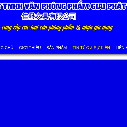
NG CHỦ
GIỚI THIỆU
SẢN PHẨM
TIN TỨC & SỰ KIỆN
LIÊN 