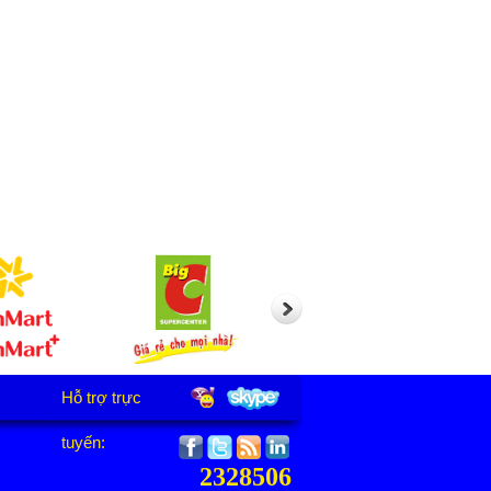
Hỗ trợ trực
tuyến:
2328506