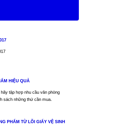
017
017
HẨM HIỆU QUẢ
n hãy tập hợp nhu cầu văn phòng
nh sách những thứ cần mua.
 PHẨM TỪ LÕI GIẤY VỆ SINH