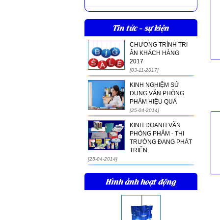
Tin tức - sự kiện
CHƯƠNG TRÌNH TRI
ÂN KHÁCH HÀNG
2017
[03-11-2017]
KINH NGHIỆM SỬ
DỤNG VĂN PHÒNG
PHẨM HIỆU QUẢ
[25-04-2014]
KINH DOANH VĂN
PHÒNG PHẨM - THI
TRƯỜNG ĐANG PHÁT
TRIỂN
[25-04-2014]
Hình ảnh hoạt động