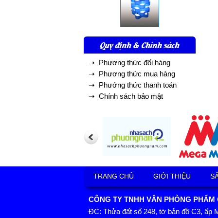
Quy định & Chính sách
➝ Phương thức đổi hàng
➝ Phương thức mua hàng
➝ Phướng thức thanh toán
➝ Chính sách bảo mật
TRANG CHỦ
GIỚI THIỆU
S
CÔNG TY TNHH VĂN PHÒNG PHẨM GI
ĐC: Thửa đất số 248, tờ bản đồ C3, ấp 