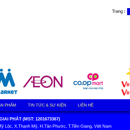
Trang
:
ẢN PHẨM
TIN TỨC & SỰ KIỆN
LIÊN HỆ
AI PHÁT (MST: 1201673367)
Mỹ Lộc, X.Thạnh Mỹ, H.Tân Phước, T.Tiền Giang, Việt Nam