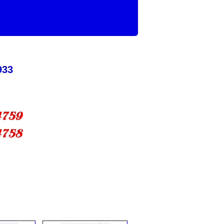
933
4759
4758