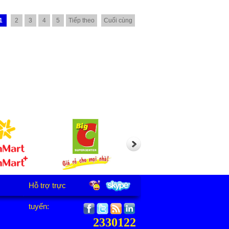
1
2
3
4
5
Tiếp theo
Cuối cùng
Hỗ trợ trực
tuyến:
2330122