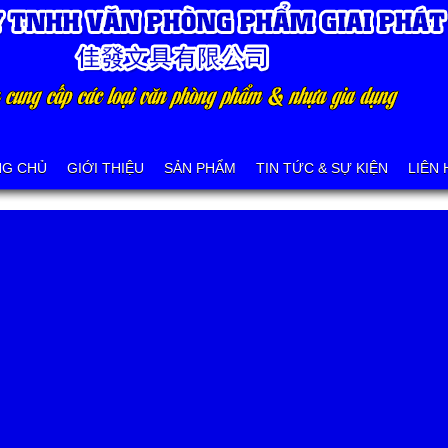
NG CHỦ
GIỚI THIỆU
SẢN PHẨM
TIN TỨC & SỰ KIỆN
LIÊN 