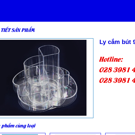
 TIẾT SẢN PHẨM
Ly cắm bút 
Hotline:
028 3981 
028 3981 
 phẩm cùng loại