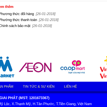
em thêm
 Phương thức đổi hàng
[26-01-2018]
 Phướng thức thanh toán
[26-01-2018]
 Chính sách bảo mật
[26-01-2018]
ẢN PHẨM
TIN TỨC & SỰ KIỆN
LIÊN HỆ
AI PHÁT (MST: 1201673367)
Mỹ Lộc, X.Thạnh Mỹ, H.Tân Phước, T.Tiền Giang, Việt Nam