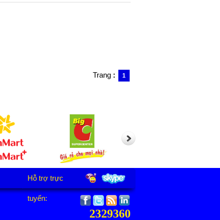
Trang
:
1
Hỗ trợ trực
tuyến:
2329360