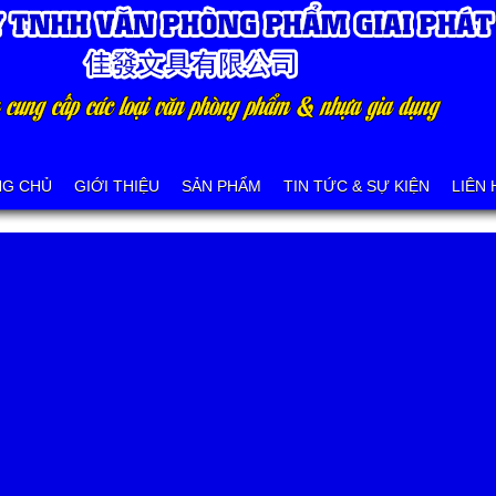
NG CHỦ
GIỚI THIỆU
SẢN PHẨM
TIN TỨC & SỰ KIỆN
LIÊN 