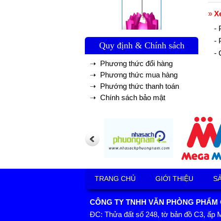
»
X
-
-
Quy định & Chính sách
-
➝ Phương thức đổi hàng
➝ Phương thức mua hàng
➝ Phướng thức thanh toán
➝ Chính sách bảo mật
TRANG CHỦ
GIỚI THIỆU
S
CÔNG TY TNHH VĂN PHÒNG PHẨM GI
ĐC: Thửa đất số 248, tờ bản đồ C3, ấp 