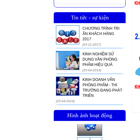
Tin tức - sự kiện
CHƯƠNG TRÌNH TRI
ÂN KHÁCH HÀNG
2017
[03-11-2017]
KINH NGHIỆM SỬ
DỤNG VĂN PHÒNG
PHẨM HIỆU QUẢ
[25-04-2014]
KINH DOANH VĂN
PHÒNG PHẨM - THI
TRƯỜNG ĐANG PHÁT
TRIỂN
[25-04-2014]
Hình ảnh hoạt động