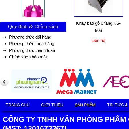
Khay báo gỗ 6 tầng KS-
Quy định & Chính sách
506
➝ Phương thức đổi hàng
Liên hệ
➝ Phương thức mua hàng
➝ Phướng thức thanh toán
➝ Chính sách bảo mật
TRANG CHỦ
GIỚI THIỆU
SẢN PHẨM
TIN TỨC &
CÔNG TY TNHH VĂN PHÒNG PHẨM 
(MST: 1201673367)