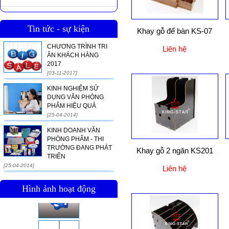
Tin tức - sự kiện
Khay gỗ để bàn KS-07
CHƯƠNG TRÌNH TRI
Liên hệ
ÂN KHÁCH HÀNG
2017
[03-11-2017]
KINH NGHIỆM SỬ
DỤNG VĂN PHÒNG
PHẨM HIỆU QUẢ
[25-04-2014]
KINH DOANH VĂN
PHÒNG PHẨM - THI
TRƯỜNG ĐANG PHÁT
Khay gỗ 2 ngăn KS201
TRIỂN
[25-04-2014]
Liên hệ
Hình ảnh hoạt động