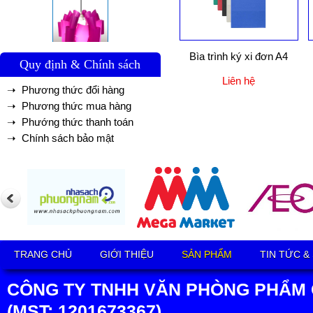
Bìa trình ký xi đơn A4
Quy định & Chính sách
Liên hệ
➝ Phương thức đổi hàng
➝ Phương thức mua hàng
➝ Phướng thức thanh toán
➝ Chính sách bảo mật
TRANG CHỦ
GIỚI THIỆU
SẢN PHẨM
TIN TỨC &
CÔNG TY TNHH VĂN PHÒNG PHẨM 
(MST: 1201673367)