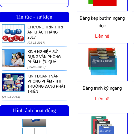
Tin tức - sự kiện
Bảng kẹp bướm ngang
dọc
CHƯƠNG TRÌNH TRI
ÂN KHÁCH HÀNG
Liên hệ
2017
[03-11-2017]
KINH NGHIỆM SỬ
DỤNG VĂN PHÒNG
PHẨM HIỆU QUẢ
[25-04-2014]
KINH DOANH VĂN
PHÒNG PHẨM - THI
TRƯỜNG ĐANG PHÁT
Bảng trình ký ngang
TRIỂN
[25-04-2014]
Liên hệ
Hình ảnh hoạt động