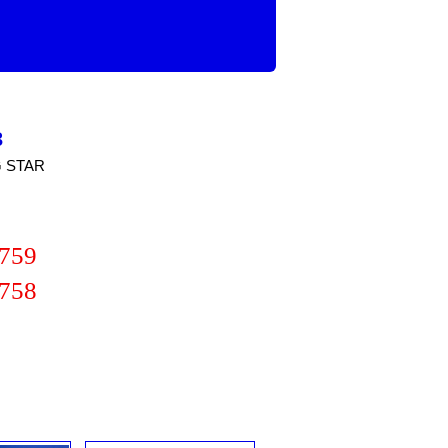
3
G STAR
4759
4758