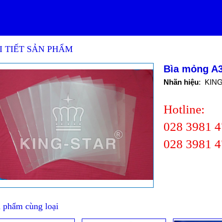
I TIẾT SẢN PHẨM
Bìa mỏng A
Nhãn hiệu
: KIN
Hotline:
028 3981 
028 3981 
 phẩm cùng loại