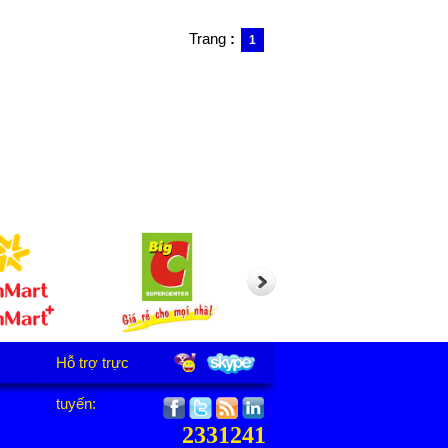
Trang
:
1
Hỗ trợ trực
tuyến:
2331241