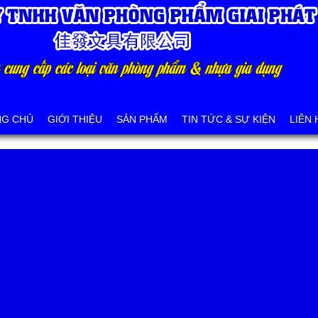
NG CHỦ
GIỚI THIỆU
SẢN PHẨM
TIN TỨC & SỰ KIỆN
LIÊN 