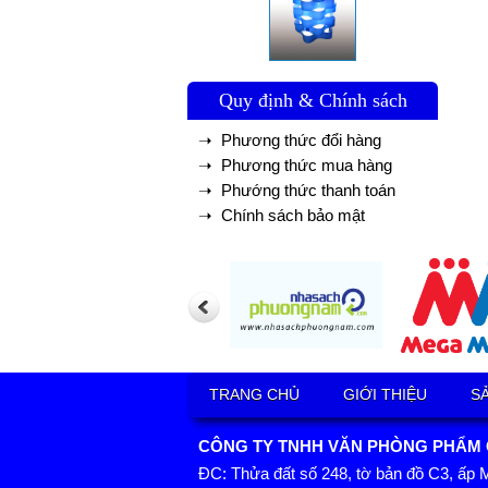
Quy định & Chính sách
➝ Phương thức đổi hàng
➝ Phương thức mua hàng
➝ Phướng thức thanh toán
➝ Chính sách bảo mật
TRANG CHỦ
GIỚI THIỆU
S
CÔNG TY TNHH VĂN PHÒNG PHẨM GI
ĐC: Thửa đất số 248, tờ bản đồ C3, ấp 