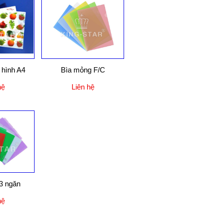
 hình A4
Bìa mỏng F/C
hệ
Liên hệ
3 ngăn
hệ