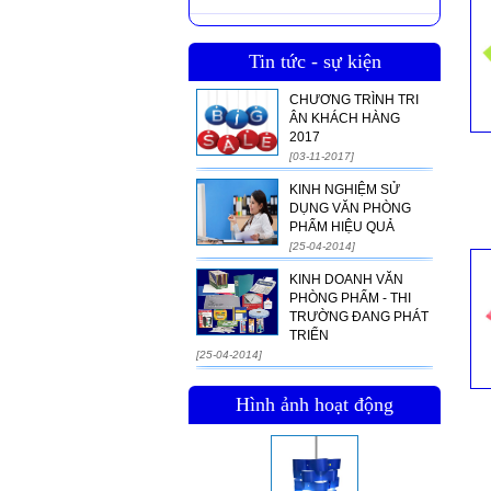
Tin tức - sự kiện
CHƯƠNG TRÌNH TRI
ÂN KHÁCH HÀNG
2017
[03-11-2017]
KINH NGHIỆM SỬ
DỤNG VĂN PHÒNG
PHẨM HIỆU QUẢ
[25-04-2014]
KINH DOANH VĂN
PHÒNG PHẨM - THI
TRƯỜNG ĐANG PHÁT
TRIỂN
[25-04-2014]
Hình ảnh hoạt động