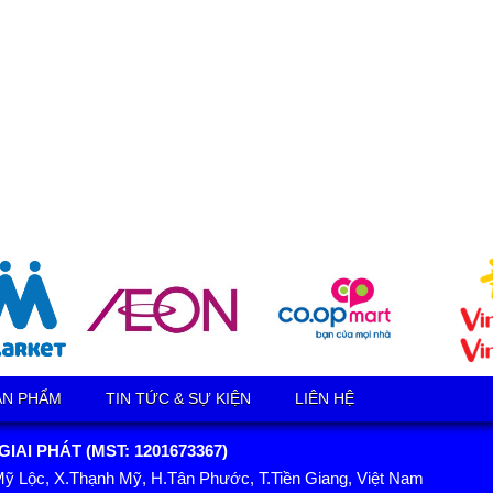
ẢN PHẨM
TIN TỨC & SỰ KIỆN
LIÊN HỆ
AI PHÁT (MST: 1201673367)
Mỹ Lộc, X.Thạnh Mỹ, H.Tân Phước, T.Tiền Giang, Việt Nam