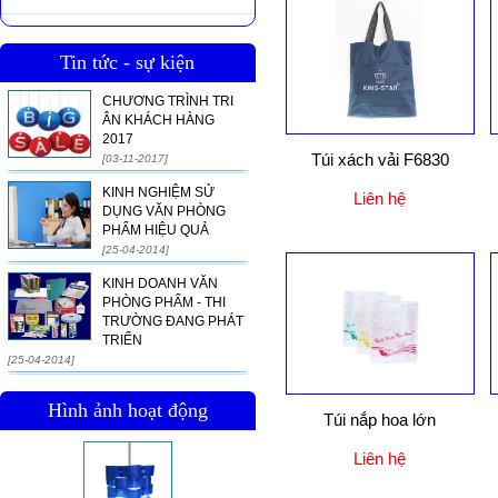
Tin tức - sự kiện
CHƯƠNG TRÌNH TRI
ÂN KHÁCH HÀNG
2017
Túi xách vải F6830
[03-11-2017]
KINH NGHIỆM SỬ
Liên hệ
DỤNG VĂN PHÒNG
PHẨM HIỆU QUẢ
[25-04-2014]
KINH DOANH VĂN
PHÒNG PHẨM - THI
TRƯỜNG ĐANG PHÁT
TRIỂN
[25-04-2014]
Hình ảnh hoạt động
Túi nắp hoa lớn
Liên hệ