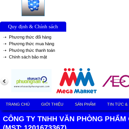
Quy định & Chính sách
➝ Phương thức đổi hàng
➝ Phương thức mua hàng
➝ Phướng thức thanh toán
➝ Chính sách bảo mật
TRANG CHỦ
GIỚI THIỆU
SẢN PHẨM
TIN TỨC &
CÔNG TY TNHH VĂN PHÒNG PHẨM 
(MST: 1201673367)