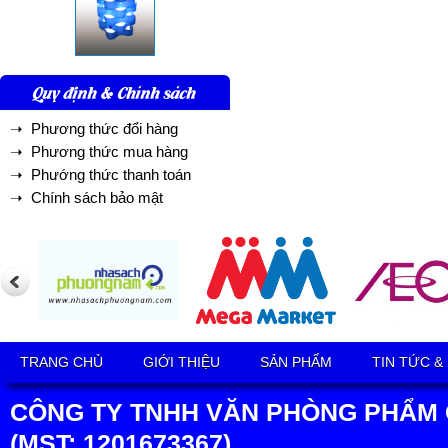
Quy định & Chính sách
➝ Phương thức đổi hàng
➝ Phương thức mua hàng
➝ Phướng thức thanh toán
➝ Chính sách bảo mật
TRANG CHỦ
GIỚI THIỆU
SẢN PHẨM
TIN TỨC &
CÔNG TY TNHH VĂN PHÒNG PHẨM 
(MST: 1201673367)