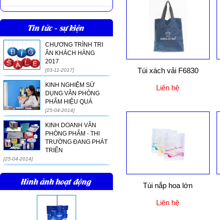
Tin tức - sự kiện
CHƯƠNG TRÌNH TRI
ÂN KHÁCH HÀNG
2017
Túi xách vải F6830
[03-11-2017]
KINH NGHIỆM SỬ
Liên hệ
DỤNG VĂN PHÒNG
PHẨM HIỆU QUẢ
[25-04-2014]
KINH DOANH VĂN
PHÒNG PHẨM - THI
TRƯỜNG ĐANG PHÁT
TRIỂN
[25-04-2014]
Hình ảnh hoạt động
Túi nắp hoa lớn
Liên hệ