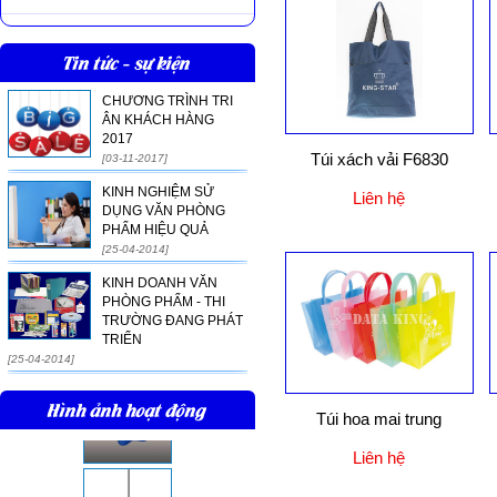
Tin tức - sự kiện
CHƯƠNG TRÌNH TRI
ÂN KHÁCH HÀNG
2017
Túi xách vải F6830
[03-11-2017]
KINH NGHIỆM SỬ
Liên hệ
DỤNG VĂN PHÒNG
PHẨM HIỆU QUẢ
[25-04-2014]
KINH DOANH VĂN
PHÒNG PHẨM - THI
TRƯỜNG ĐANG PHÁT
TRIỂN
[25-04-2014]
Hình ảnh hoạt động
Túi hoa mai trung
Liên hệ