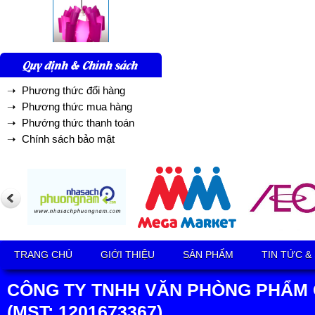
Quy định & Chính sách
➝ Phương thức đổi hàng
➝ Phương thức mua hàng
➝ Phướng thức thanh toán
➝ Chính sách bảo mật
TRANG CHỦ
GIỚI THIỆU
SẢN PHẨM
TIN TỨC &
CÔNG TY TNHH VĂN PHÒNG PHẨM 
(MST: 1201673367)