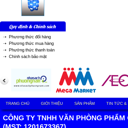
Quy định & Chính sách
➝ Phương thức đổi hàng
➝ Phương thức mua hàng
➝ Phướng thức thanh toán
➝ Chính sách bảo mật
TRANG CHỦ
GIỚI THIỆU
SẢN PHẨM
TIN TỨC &
CÔNG TY TNHH VĂN PHÒNG PHẨM 
(MST: 1201673367)