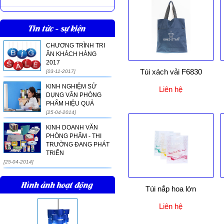
Tin tức - sự kiện
CHƯƠNG TRÌNH TRI
ÂN KHÁCH HÀNG
2017
Túi xách vải F6830
[03-11-2017]
KINH NGHIỆM SỬ
Liên hệ
DỤNG VĂN PHÒNG
PHẨM HIỆU QUẢ
[25-04-2014]
KINH DOANH VĂN
PHÒNG PHẨM - THI
TRƯỜNG ĐANG PHÁT
TRIỂN
[25-04-2014]
Hình ảnh hoạt động
Túi nắp hoa lớn
Liên hệ