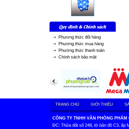
Quy định & Chính sách
➝ Phương thức đổi hàng
➝ Phương thức mua hàng
➝ Phướng thức thanh toán
➝ Chính sách bảo mật
TRANG CHỦ
GIỚI THIỆU
S
CÔNG TY TNHH VĂN PHÒNG PHẨM GI
ĐC: Thửa đất số 248, tờ bản đồ C3, ấp 