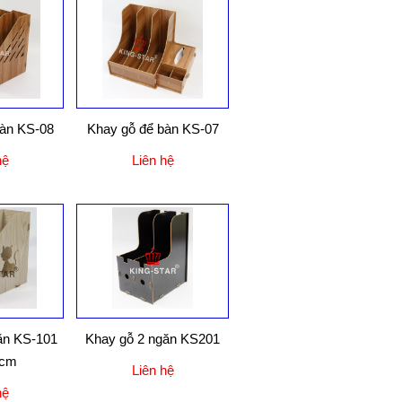
bàn KS-08
Khay gỗ để bàn KS-07
hệ
Liên hệ
ăn KS-101
Khay gỗ 2 ngăn KS201
2cm
Liên hệ
hệ