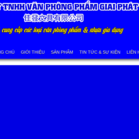
NG CHỦ
GIỚI THIỆU
SẢN PHẨM
TIN TỨC & SỰ KIỆN
LIÊN 