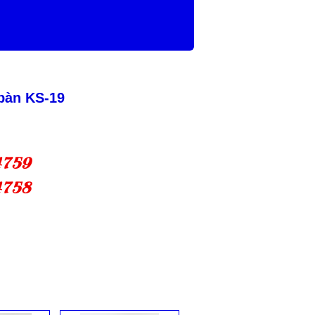
bàn KS-19
4759
4758