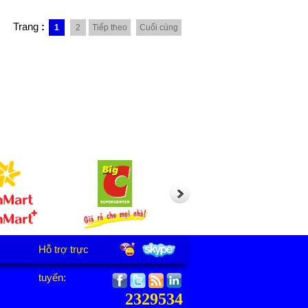
Trang
:
1
2
Tiếp theo
Cuối cùng
Hỗ trợ trực
tuyến:
2329534