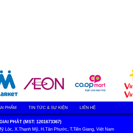
ẢN PHẨM
TIN TỨC & SỰ KIỆN
LIÊN HỆ
AI PHÁT (MST: 1201673367)
Mỹ Lộc, X.Thạnh Mỹ, H.Tân Phước, T.Tiền Giang, Việt Nam