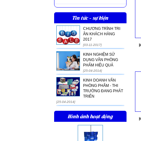
Tin tức - sự kiện
CHƯƠNG TRÌNH TRI
ÂN KHÁCH HÀNG
2017
K
[03-11-2017]
KINH NGHIỆM SỬ
DỤNG VĂN PHÒNG
PHẨM HIỆU QUẢ
[25-04-2014]
KINH DOANH VĂN
PHÒNG PHẨM - THI
TRƯỜNG ĐANG PHÁT
TRIỂN
[25-04-2014]
Hình ảnh hoạt động
K