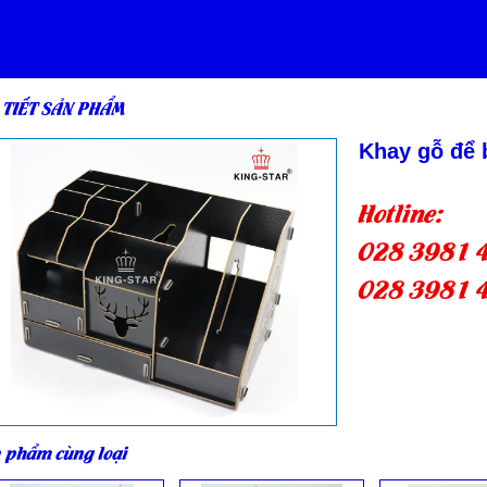
 TIẾT SẢN PHẨM
Khay gỗ để 
Hotline:
028 3981 
028 3981 
 phẩm cùng loại