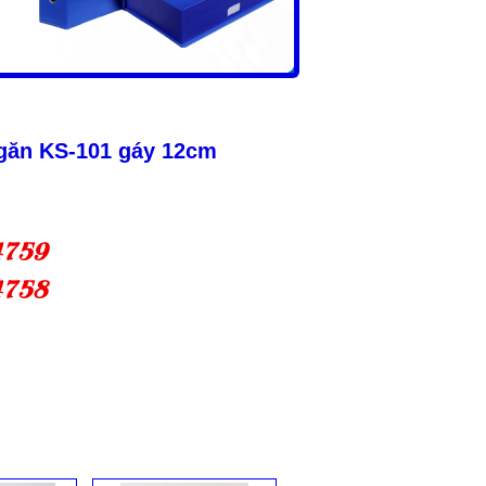
găn KS-101 gáy 12cm
4759
4758