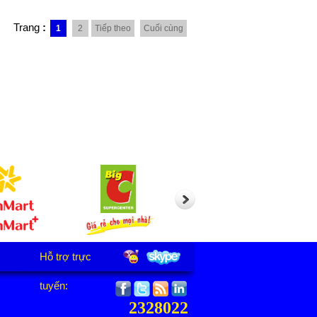
Trang
:
1
2
Tiếp theo
Cuối cùng
Hỗ trợ trực
tuyến:
2328022