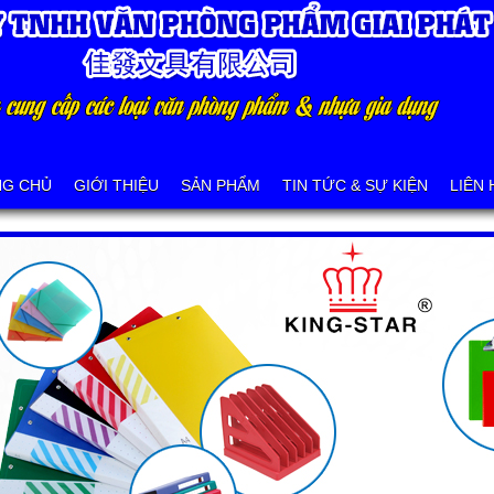
NG CHỦ
GIỚI THIỆU
SẢN PHẨM
TIN TỨC & SỰ KIỆN
LIÊN 