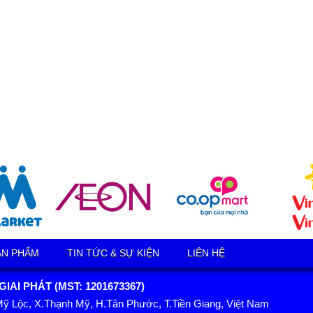
ẢN PHẨM
TIN TỨC & SỰ KIỆN
LIÊN HỆ
AI PHÁT (MST: 1201673367)
Mỹ Lộc, X.Thạnh Mỹ, H.Tân Phước, T.Tiền Giang, Việt Nam