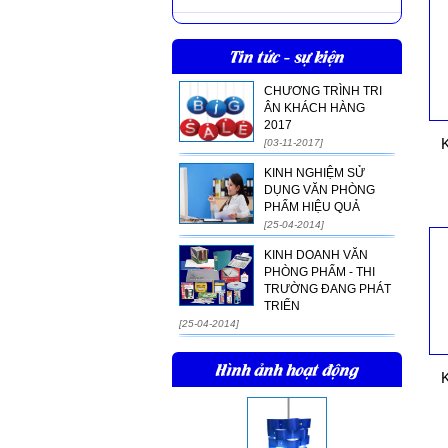
Tin tức - sự kiện
CHƯƠNG TRÌNH TRI
ÂN KHÁCH HÀNG
2017
K
[03-11-2017]
KINH NGHIỆM SỬ
DỤNG VĂN PHÒNG
PHẨM HIỆU QUẢ
[25-04-2014]
KINH DOANH VĂN
PHÒNG PHẨM - THI
TRƯỜNG ĐANG PHÁT
TRIỂN
[25-04-2014]
Hình ảnh hoạt động
K