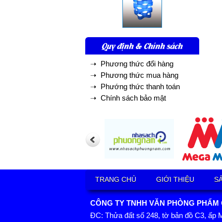
Quy định & Chính sách
➝ Phương thức đổi hàng
➝ Phương thức mua hàng
➝ Phướng thức thanh toán
➝ Chính sách bảo mật
TRANG CHỦ
GIỚI THIỆU
S
CÔNG TY TNHH VĂN PHÒNG PHẨM GI
ĐC: Thửa đất số 248, tờ bản đồ C3, ấp 