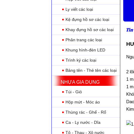
Ly viết các loại
Kệ đựng hồ sơ các loại
Tin
Khay đựng hồ sơ các loại
Phân trang các loại
HƯ
Khung hình-đèn LED
Ngu
Trình ký các loại
Bảng tên - Thẻ tên các loại
2 lõ
1 m
NHỰA GIA DỤNG
1 m
Túi - Giỏ
Khó
Dao 
Hộp mứt - Móc áo
Kim
Thùng rác - Ghế - Rổ
Ca - Ly nước - Dĩa
Tô - Thau - Xô nước