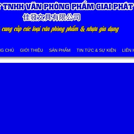
NG CHỦ
GIỚI THIỆU
SẢN PHẨM
TIN TỨC & SỰ KIỆN
LIÊN 