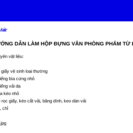
 tức
ỚNG DẪN LÀM HỘP ĐỰNG VĂN PHÒNG PHẨM TỪ LÕ
yên vật liệu:
i giấy vệ sinh loại thường
iếng bìa cứng nhỏ
iếng vải dạ
a kéo nhỏ
rọc giấy, kéo cắt vải, băng dính, keo dán vải
, chỉ