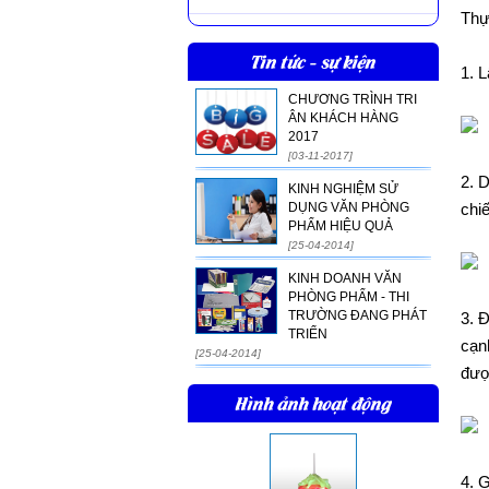
Thự
Tin tức - sự kiện
1. L
CHƯƠNG TRÌNH TRI
ÂN KHÁCH HÀNG
2017
[03-11-2017]
2. D
KINH NGHIỆM SỬ
DỤNG VĂN PHÒNG
chi
PHẨM HIỆU QUẢ
[25-04-2014]
KINH DOANH VĂN
PHÒNG PHẨM - THI
TRƯỜNG ĐANG PHÁT
3. 
TRIỂN
cạn
[25-04-2014]
đượ
Hình ảnh hoạt động
4. 