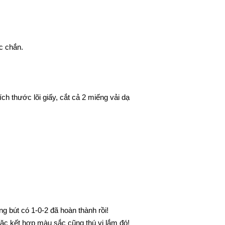
c chắn.
ch thước lõi giấy, cắt cả 2 miếng vải dạ
g bút có 1-0-2 đã hoàn thành rồi!
oặc kết hợp màu sắc cũng thú vị lắm đó!