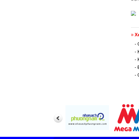
»
X
-
-
-
-
-