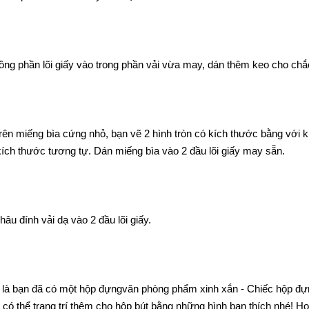
Lồng phần lõi giấy vào trong phần vải vừa may, dán thêm keo cho chắ
Trên miếng bìa cứng nhỏ, bạn vẽ 2 hình tròn có kích thước bằng với kí
kích thước tương tự. Dán miếng bìa vào 2 đầu lõi giấy may sẵn.
hâu đính vải dạ vào 2 đầu lõi giấy.
 là bạn đã có một hộp đựng
văn phòng phẩm
xinh xắn - Chiếc hộp đựn
 có thể trang trí thêm cho hộp bút bằng những hình bạn thích nhé! H