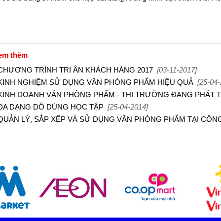
em thêm
 CHƯƠNG TRÌNH TRI ÂN KHÁCH HÀNG 2017
[03-11-2017]
 KINH NGHIỆM SỬ DỤNG VĂN PHÒNG PHẨM HIỆU QUẢ
[25-04-
 KINH DOANH VĂN PHÒNG PHẨM - THI TRƯỜNG ĐANG PHÁT 
 ĐA DẠNG DỒ DÙNG HỌC TẬP
[25-04-2014]
 QUẢN LÝ, SẮP XẾP VÀ SỬ DỤNG VĂN PHÒNG PHẨM TẠI CÔN