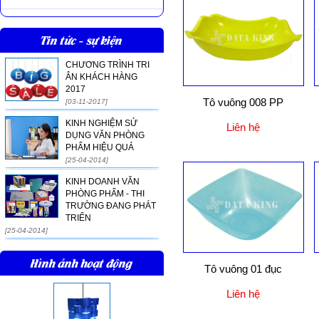
Tin tức - sự kiện
CHƯƠNG TRÌNH TRI
ÂN KHÁCH HÀNG
2017
Tô vuông 008 PP
[03-11-2017]
KINH NGHIỆM SỬ
Liên hệ
DỤNG VĂN PHÒNG
PHẨM HIỆU QUẢ
[25-04-2014]
KINH DOANH VĂN
PHÒNG PHẨM - THI
TRƯỜNG ĐANG PHÁT
TRIỂN
[25-04-2014]
Hình ảnh hoạt động
Tô vuông 01 đục
Liên hệ