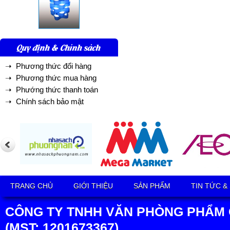
Quy định & Chính sách
➝ Phương thức đổi hàng
➝ Phương thức mua hàng
➝ Phướng thức thanh toán
➝ Chính sách bảo mật
TRANG CHỦ
GIỚI THIỆU
SẢN PHẨM
TIN TỨC &
CÔNG TY TNHH VĂN PHÒNG PHẨM 
(MST: 1201673367)