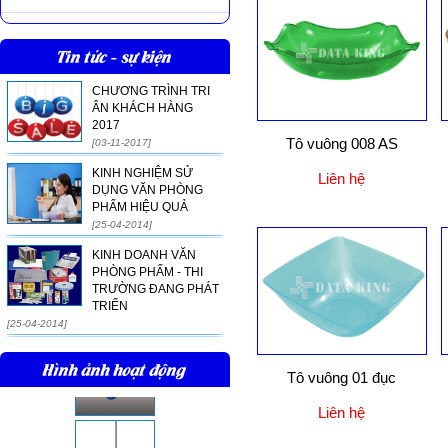
Tin tức - sự kiện
CHƯƠNG TRÌNH TRI
ÂN KHÁCH HÀNG
2017
Tô vuông 008 AS
[03-11-2017]
KINH NGHIỆM SỬ
Liên hệ
DỤNG VĂN PHÒNG
PHẨM HIỆU QUẢ
[25-04-2014]
KINH DOANH VĂN
PHÒNG PHẨM - THI
TRƯỜNG ĐANG PHÁT
TRIỂN
[25-04-2014]
Hình ảnh hoạt động
Tô vuông 01 đục
Liên hệ