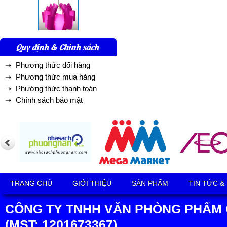
Quy định & Chính sách
➝ Phương thức đổi hàng
➝ Phương thức mua hàng
➝ Phướng thức thanh toán
➝ Chính sách bảo mật
TRANG CHỦ
GIỚI THIỆU
SẢN PHẨM
TIN TỨC &
CÔNG TY TNHH VĂN PHÒNG PHẨM 
(MST: 1201673367)