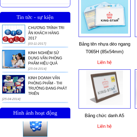
Tin tức - sự kiện
CHƯƠNG TRÌNH TRI
ÂN KHÁCH HÀNG
2017
Bảng tên nhựa dèo ngang
[03-11-2017]
T065H (85x54mm)
KINH NGHIỆM SỬ
DỤNG VĂN PHÒNG
Liên hệ
PHẨM HIỆU QUẢ
[25-04-2014]
KINH DOANH VĂN
PHÒNG PHẨM - THI
TRƯỜNG ĐANG PHÁT
TRIỂN
[25-04-2014]
Hình ảnh hoạt động
Bảng chức danh A5
Liên hệ