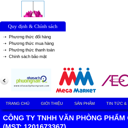
Quy định & Chính sách
➝ Phương thức đổi hàng
➝ Phương thức mua hàng
➝ Phướng thức thanh toán
➝ Chính sách bảo mật
TRANG CHỦ
GIỚI THIỆU
SẢN PHẨM
TIN TỨC &
CÔNG TY TNHH VĂN PHÒNG PHẨM 
(MST: 1201673367)