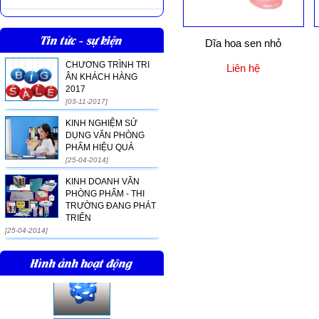
Tin tức - sự kiện
Dĩa hoa sen nhỏ
CHƯƠNG TRÌNH TRI
Liên hệ
ÂN KHÁCH HÀNG
2017
[03-11-2017]
KINH NGHIỆM SỬ
DỤNG VĂN PHÒNG
PHẨM HIỆU QUẢ
[25-04-2014]
KINH DOANH VĂN
PHÒNG PHẨM - THI
TRƯỜNG ĐANG PHÁT
TRIỂN
[25-04-2014]
Hình ảnh hoạt động