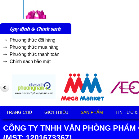
Quy định & Chính sách
➝ Phương thức đổi hàng
➝ Phương thức mua hàng
➝ Phướng thức thanh toán
➝ Chính sách bảo mật
TRANG CHỦ
GIỚI THIỆU
SẢN PHẨM
TIN TỨC &
CÔNG TY TNHH VĂN PHÒNG PHẨM 
(MST: 1201673367)