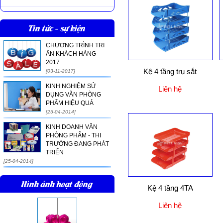
Tin tức - sự kiện
CHƯƠNG TRÌNH TRI
ÂN KHÁCH HÀNG
2017
Kệ 4 tầng trụ sắt
[03-11-2017]
KINH NGHIỆM SỬ
Liên hệ
DỤNG VĂN PHÒNG
PHẨM HIỆU QUẢ
[25-04-2014]
KINH DOANH VĂN
PHÒNG PHẨM - THI
TRƯỜNG ĐANG PHÁT
TRIỂN
[25-04-2014]
Hình ảnh hoạt động
Kệ 4 tầng 4TA
Liên hệ