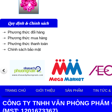
Quy định & Chính sách
➝ Phương thức đổi hàng
➝ Phương thức mua hàng
➝ Phướng thức thanh toán
➝ Chính sách bảo mật
TRANG CHỦ
GIỚI THIỆU
SẢN PHẨM
TIN TỨC &
CÔNG TY TNHH VĂN PHÒNG PHẨM 
(MST: 1201673367)