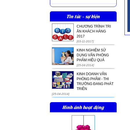
Tin tức - sự kiện
CHƯƠNG TRÌNH TRI
ÂN KHÁCH HÀNG
2017
[03-11-2017]
KINH NGHIỆM SỬ
DỤNG VĂN PHÒNG
PHẨM HIỆU QUẢ
[25-04-2014]
KINH DOANH VĂN
PHÒNG PHẨM - THI
TRƯỜNG ĐANG PHÁT
TRIỂN
[25-04-2014]
Hình ảnh hoạt động