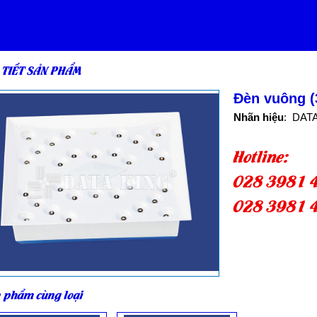
 TIẾT SẢN PHẨM
Đèn vuông (
Nhãn hiệu
: DAT
Hotline:
028 3981 
028 3981 
 phẩm cùng loại