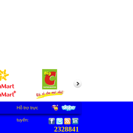
Hỗ trợ trực
tuyến:
2328841