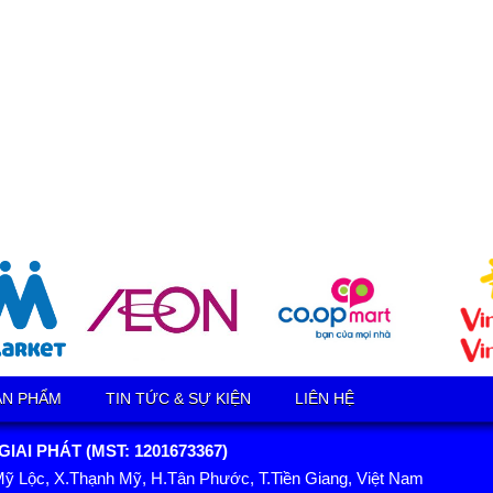
ẢN PHẨM
TIN TỨC & SỰ KIỆN
LIÊN HỆ
AI PHÁT (MST: 1201673367)
Mỹ Lộc, X.Thạnh Mỹ, H.Tân Phước, T.Tiền Giang, Việt Nam