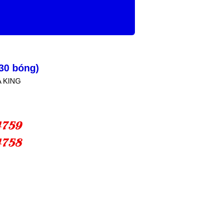
30 bóng)
A KING
4759
4758