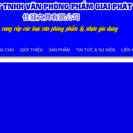
NG CHỦ
GIỚI THIỆU
SẢN PHẨM
TIN TỨC & SỰ KIỆN
LIÊN 