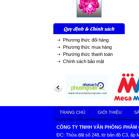
Quy định & Chính sách
➝ Phương thức đổi hàng
➝ Phương thức mua hàng
➝ Phướng thức thanh toán
➝ Chính sách bảo mật
TRANG CHỦ
GIỚI THIỆU
S
CÔNG TY TNHH VĂN PHÒNG PHẨM GI
ĐC: Thửa đất số 248, tờ bản đồ C3, ấp 