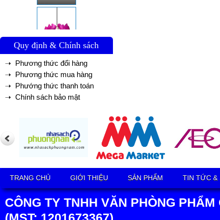
Quy định & Chính sách
➝ Phương thức đổi hàng
➝ Phương thức mua hàng
➝ Phướng thức thanh toán
➝ Chính sách bảo mật
TRANG CHỦ
GIỚI THIỆU
SẢN PHẨM
TIN TỨC &
CÔNG TY TNHH VĂN PHÒNG PHẨM 
(MST: 1201673367)