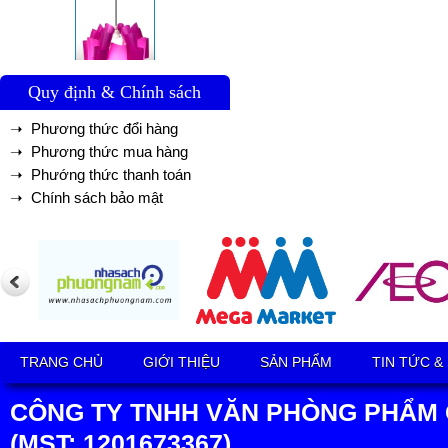
Quy định & Chính sách
➝ Phương thức đổi hàng
➝ Phương thức mua hàng
➝ Phướng thức thanh toán
➝ Chính sách bảo mật
TRANG CHỦ
GIỚI THIỆU
SẢN PHẨM
TIN TỨC &
CÔNG TY TNHH VĂN PHÒNG PHẨM 
(MST: 1201673367)