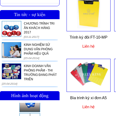
Tin tức - sự kiện
CHƯƠNG TRÌNH TRI
ÂN KHÁCH HÀNG
2017
Trình ký đôi FT-10-MP
[03-11-2017]
KINH NGHIỆM SỬ
Liên hệ
DỤNG VĂN PHÒNG
PHẨM HIỆU QUẢ
[25-04-2014]
KINH DOANH VĂN
PHÒNG PHẨM - THI
TRƯỜNG ĐANG PHÁT
TRIỂN
[25-04-2014]
Hình ảnh hoạt động
Bìa trình ký xi đơn A5
Liên hệ